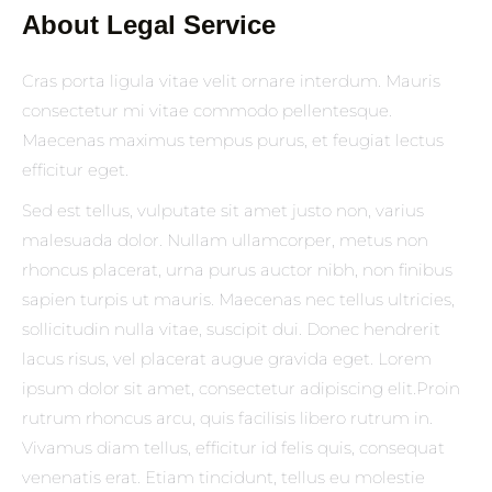
About Legal Service
Cras porta ligula vitae velit ornare interdum. Mauris
consectetur mi vitae commodo pellentesque.
Maecenas maximus tempus purus, et feugiat lectus
efficitur eget.
Sed est tellus, vulputate sit amet justo non, varius
malesuada dolor. Nullam ullamcorper, metus non
rhoncus placerat, urna purus auctor nibh, non finibus
sapien turpis ut mauris. Maecenas nec tellus ultricies,
sollicitudin nulla vitae, suscipit dui. Donec hendrerit
lacus risus, vel placerat augue gravida eget. Lorem
ipsum dolor sit amet, consectetur adipiscing elit.Proin
rutrum rhoncus arcu, quis facilisis libero rutrum in.
Vivamus diam tellus, efficitur id felis quis, consequat
venenatis erat. Etiam tincidunt, tellus eu molestie