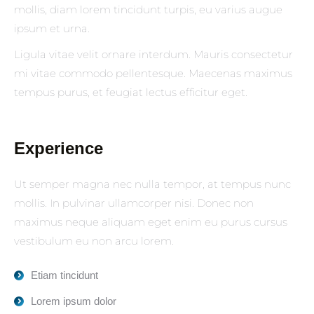
mollis, diam lorem tincidunt turpis, eu varius augue
ipsum et urna.
Ligula vitae velit ornare interdum. Mauris consectetur
mi vitae commodo pellentesque. Maecenas maximus
tempus purus, et feugiat lectus efficitur eget.
Experience
Ut semper magna nec nulla tempor, at tempus nunc
mollis. In pulvinar ullamcorper nisi. Donec non
maximus neque aliquam eget enim eu purus cursus
vestibulum eu non arcu lorem.
Etiam tincidunt
Lorem ipsum dolor